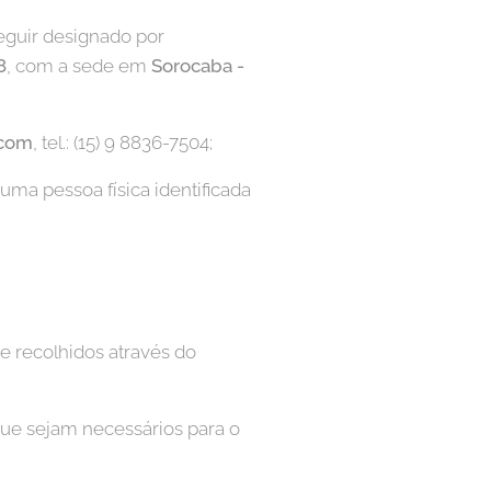
eguir designado por
8
, com a sede em
Sorocaba -
.com
, tel.: (15) 9 8836-7504;
ma pessoa física identificada
 recolhidos através do
que sejam necessários para o