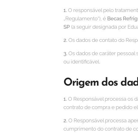
1.
O responsável pelo tratamen
„Regulamento“), é
Becas Refrig
SP
(a seguir designada por Edua
2.
Os dados de contato do Respo
3.
Os dados de caráter pessoal 
ou identificável.
Origem dos dad
1.
O Responsável processa os d
contrato de compra e pedido e
2.
O Responsável processa apena
cumprimento do contrato de c