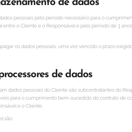
mazenamento de dados
ados pessoais pelo período necessário para o cumpriment
al entre o Cliente e o Responsável e pelo período de 3 ano
apagar os dados pessoais, uma vez vencido o prazo exigi
 processores de dados
sam dados pessoais do Cliente são subcontratantes do Res
sáveis para o cumprimento bem-sucedido do contrato de 
nsável e o Cliente.
l são: