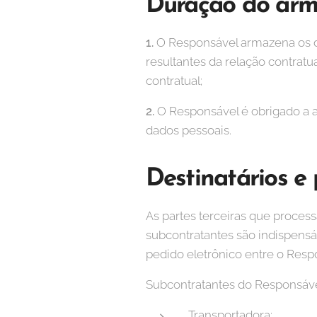
Duração do ar
1.
O Responsável armazena os d
resultantes da relação contratu
contratual;
2.
O Responsável é obrigado a 
dados pessoais.
Destinatários e
As partes terceiras que proces
subcontratantes são indispen
pedido eletrônico entre o Respo
Subcontratantes do Responsáve
Transportadora;