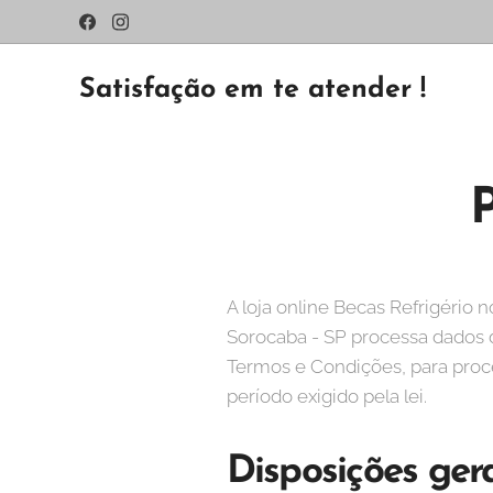
Satisfação em te atender !
A loja online Becas Refrigério 
Sorocaba - SP processa dados d
Termos e Condições, para proce
período exigido pela lei.
Disposições ger