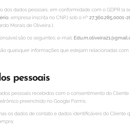
to dos dados pessoais, em conformidade com o GDPR (a s
ério
, empresa inscrita no CNPJ sob o nº
27.360.285.0001-2
rdo Morais de Oliveira );
nsável são os seguintes: e-mail:
Edu.m.oliveira21@gmail
são quaisquer informações que estejam relacionadas com u
os pessoais
ados pessoais recebidos com o consentimento do Cliente e
letrônico preenchido no Google Forms;
s os dados de contato e dados identificáveis do Cliente 
ompra;