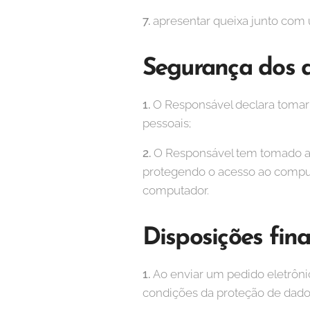
7.
apresentar queixa junto com
Segurança dos 
1.
O Responsável declara tomar 
pessoais;
2.
O Responsável tem tomado as
protegendo o acesso ao comput
computador.
Disposições fina
1.
Ao enviar um pedido eletrôni
condições da proteção de dados