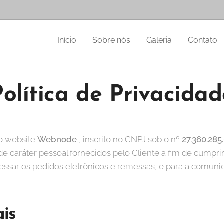
Início
Sobre nós
Galeria
Contato
Política de Privacidad
no website
Webnode
, inscrito no CNPJ sob o nº
27.360.285
e caráter pessoal fornecidos pelo Cliente a fim de cumpri
ssar os pedidos eletrônicos e remessas, e para a comuni
ais